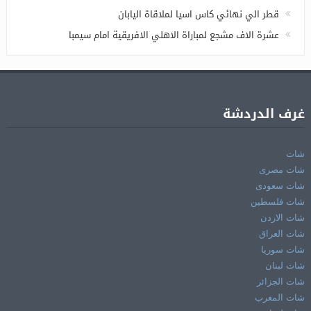
قطر الي نهائي كاس اسيا لملاقاة اليابان
عشرة الاف مشجع لمباراة الاهلي الافريقية امام سيمبا
غرف الدردشة
شات
شات مصرى
شات سعودى
شات فلسطين
شات الاردن
شات العراق
شات سوريا
شات لبنان
شات الجزائر
شات المغرب