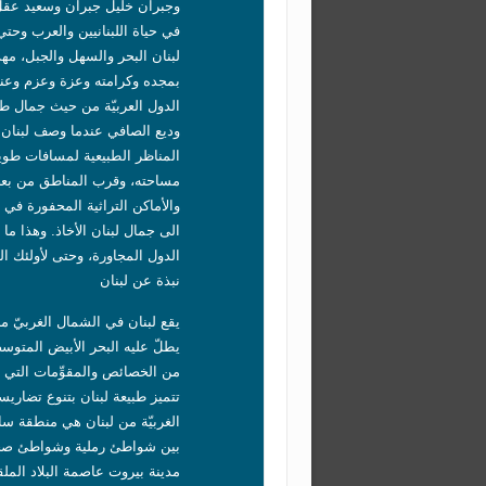
وجبران خليل جبران وسعيد عقل 
في حياة اللبنانيين والعرب وحتي 
لبنان البحر والسهل والجبل، مهد
بمجده وكرامته وعزة وعزم وعنفوان
الدول العربيّة من حيث جمال طب
وديع الصافي عندما وصف لبنان بق
المناظر الطبيعية لمسافات طوي
مساحته، وقرب المناطق من بعضه
والأماكن التراثية المحفورة في 
الى جمال لبنان الأخاذ. وهذا ما
الدول المجاورة، وحتى لأولئك ال
نبذة عن لبنان
يقع لبنان في الشمال الغربيّ من 
يطلّ عليه البحر الأبيض المتوس
من الخصائص والمقوِّمات التي لا
تتميز طبيعة لبنان بتنوع تضاريسه
الغربيّة من لبنان هي منطقة ساح
بين شواطئ رملية وشواطئ صخرية.
مدينة بيروت عاصمة البلاد المل