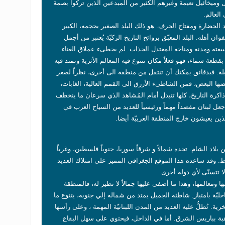
وميخائيل نعيمة وغيرهم الكثير من المبدعين الذين تركوا بصمة
العالم.
 الحضارة ومفتاح الحرف. هو ذلك البلد الصغير بحجمه، الكبير
 أهله. البلد المعبّق بروائح التاريخ الزكيّة يُعتبر من أجمل
يعته ومدنه ومناخه المعتدل الجذاب. لم يخطىء عملاق الغناء
طعة سماء، فهو فعلاً مكان تتنوع فيه المعالم الأثرية وتمتد فيه
لة. فبدقائق يمكنك أن تنتقل من منطقة الى أخرى، نظراً لصغر
ا البعض، فمن الشاطىء الأزرق الى القمم العالية، الغابات،
ذاكرة التاريخ، كلها تتبدل أمام المُشاهد الذي سرعان ما ينخطف
 جعل لبنان مقصداً مهماً ورئيسياً للعديد من السياح العرب في
ذين يعيشون خارج المنطقة العربيّة أيضا.
بلاد الشام. تحده شمالاً و شرقاً سوريا، جنوباً فلسطين، وغرباً
ط. وقد ساعده هذا الموقع الجغرافي المميز على امتلاك العديد
 تتسنّى لأي دولة أخرى.
ا ومعالمها، وهذا ما أضفى عليها جمالاً لا نظير له، فالمنطقة
ليّة بامتياز. شاطئه الجميل يمتد من شماله إلي جنوبه، يتنوع ما
 تُطلُّ عليه العديد من المدن اللبنانيّة المهمة ، وعلى رأسها
قبة بباريس الشرق. أما في الداخل، فيحتوي على سهل البقاع