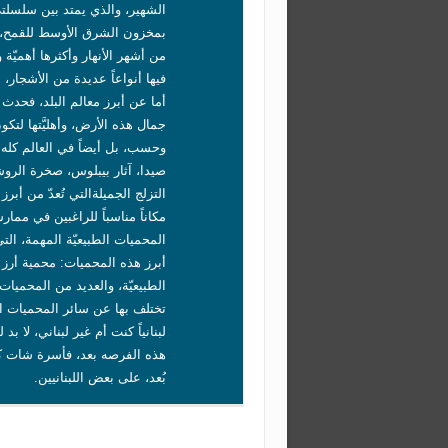
الشهير، والذي يمتد بين سلسلتي 
بمخزون الشرق الأوسط للقمح، من
من أشهر الأنهار وأكثرها أهميّة
فيها أنواعاً عديدة من الأشجار، أ
أما عن أبرز معالم البلد، فحدث
جمال هذه الأرض، وأهليَّتها لت
وحسب، بل أيضاً في العالم كله. 
صيدا، آثار بيبلوس، صخرة الروش
التزلج الجميلةالتي تُعدّ من أبر
مكاناً مناسباً للراغبين في مما
المحميات الطبيعيّة المهمة، التي
أبرز هذه المحميات: محمية أرز
الطبيعيّة، والعديد من المحميا
تختلف بها عن سائر المحميات ا
لبنانياً كنت أم غير لبناني، لا 
هذه الفرصه بعد، فأسرة شات ك
بُعد، على بعض اللبنانيين.