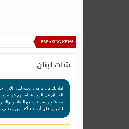
BREAKING NEWS
الي نهائي كاس اسيا لملاقاة اليابان
 الاف مشجع لمباراة الاهلي الافريقية امام سيمبا
شات لبنان
اهلا بك في غرفة دردشة لبنان الارز، ح
العشاق في الروشة، اسالهم عن بيروت وص
قم بتكوين صداقات مع اللبنانيين والت
للتعرف على أصدقاء أكثر من مختلف منا