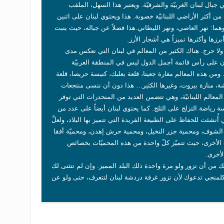
جبال لبنان الغربيّة والشرقيّة. ويعتبر هذا السهل، الملقب
 أكثر الأراضي اللبنانيّة خصوبة. هذا ويحتوي لبنان على اثنين
 وهما: نهر العاصي، ونهر الليطاني.هذا فضلاً عن جباله، حيث ينبت
برزها وأكثرها تميزاً هي أشجار الأرز.
 ولا حرج. هناك الكثير من المعالم في لبنان التي تعكس مدى
كون على رأس قائمة أجمل الدول ليس في المنطقة العربيّة
ومن هذه المعالم مغارة جعيتا، قلعة بعلبك، كنيسة حريصا، قلعة
ة، منارة بيروت، وغيرها الكثير… هذا دون أن ننسى منتجعات
ز المعالم اللبنانيّة، وهي تتضمن العديد من المنحدرات التي توفر
رسة رياضة التزلج على الثلج. كما يحتوي لبنان أيضاً على عدد من
 أُنشئت للحفاظ على الطبيعة الفريدة التي تتميز بها البلاد، ولعلَّ
 الشوف، ومحمية جزر النخيل، ومحمية حرش إهدن، ومحميّة أفقا
ت الأخرى، حيث تتميّز كلّ واحدة من هذه المحميّات بخصائص
لأخرى.
بد لك من أن تزور ولو مرة واحدة ذلك البلد المميز. وإن لم تتثنى لك
لمنجي تدعوك لأن تزور غرفة دردشة لبنان لتتعرف، حتى ولو عن